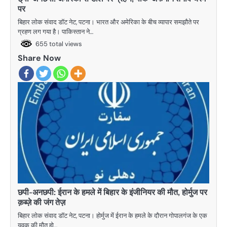
पर
बिहार लोक संवाद डॉट नेट, पटना। भारत और अमेरिका के बीच व्यापार समझौते पर
ग्रहण लग गया है। पाकिस्तान ने…
655 total views
Share Now
छपी-अनछपी: ईरान के हमले में बिहार के इंजीनियर की मौत, होर्मुज पर
क़ब्ज़े की जंग तेज़
बिहार लोक संवाद डॉट नेट, पटना। होर्मुज में ईरान के हमले के दौरान गोपालगंज के एक
युवक की मौत हो…