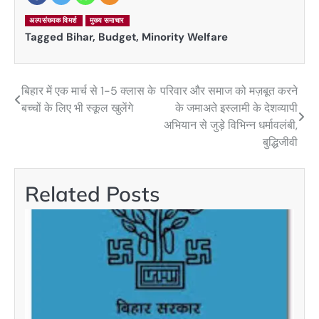
अल्पसंख्यक विमर्श
मुख्य समाचार
Tagged
Bihar
,
Budget
,
Minority Welfare
बिहार में एक मार्च से 1-5 क्लास के
परिवार और समाज को मज़बूत करने
Post
बच्चों के लिए भी स्कूल खुलेंगे
के जमाअते इस्लामी के देशव्यापी
navigation
अभियान से जुड़े विभिन्न धर्मावलंबी,
बुद्धिजीवी
Related Posts