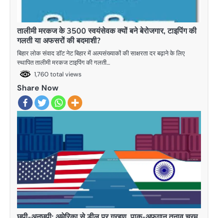
तालीमी मरकज के 3500 स्वयंसेवक क्यों बने बेरोजगार, टाइपिंग की
गलती या अफसरों की बदमाशी?
बिहार लोक संवाद डाॅट नेट बिहार में अल्पसंख्याकों की साक्षरता दर बढ़ाने के लिए
स्थापित तालीमी मरकज टाइपिंग की गलती…
1,760 total views
Share Now
छ्पी-अनछपी: अमेरिका से डील पर ग्रहण, पाक-अफगान तनाव चरम