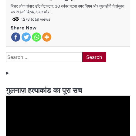
बिहार लोक संवाद डाॅट नेट पटना, 30 नवंबरःपटना नगर निगम और यूएनडीपी ने संयुक्त
रूप से ईको ब्रिक, दीवार और…
1,278 total views
Share Now
Search
for:
गुलनाज़ हत्याकांड का पूरा सच
Video
Player