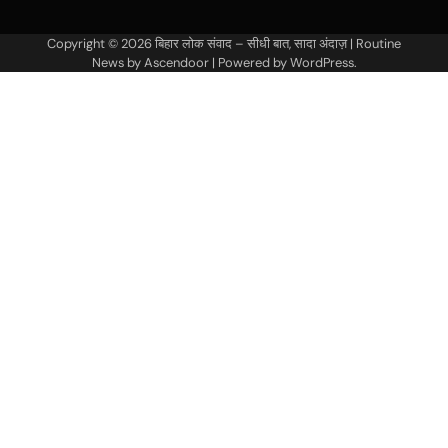
Copyright © 2026
बिहार लोक संवाद – सीधी बात, सादा अंदाज़
| Routine
News by
Ascendoor
| Powered by
WordPress
.