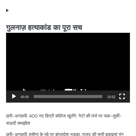
गुलनाज़ हत्याकांड का पूरा सच
Video
Player
00:00
10:52
छ्पी-अनछपी: 400 नए डिग्री कॉलेज खुलेंगे, नेटो की तर्ज पर पाक-तुर्की-
सऊदी समझौता
छपी-अनछपी: हसीना के मुद्दे पर बांग्लादेश भड़का, राजद की सभी इकाइयां भंग