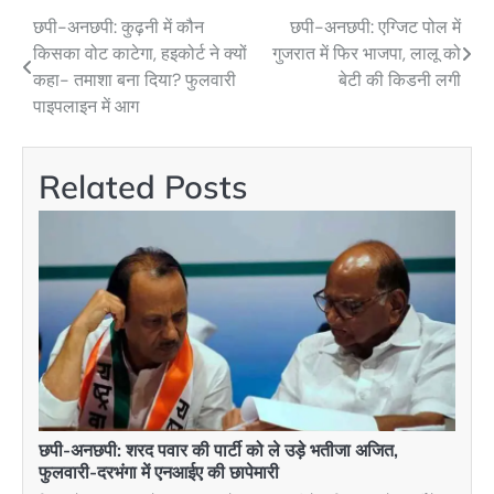
छपी-अनछपी: कुढ़नी में कौन
छपी-अनछपी: एग्जिट पोल में
Post
किसका वोट काटेगा, हइकोर्ट ने क्यों
गुजरात में फिर भाजपा, लालू को
navigation
कहा- तमाशा बना दिया? फुलवारी
बेटी की किडनी लगी
पाइपलाइन में आग
Related Posts
छपी-अनछपी: शरद पवार की पार्टी को ले उड़े भतीजा अजित,
फुलवारी-दरभंगा में एनआईए की छापेमारी