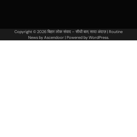
Copyright © 2026
बिहार लोक संवाद – सीधी बात, सादा अंदाज़
| Routine
News by
Ascendoor
| Powered by
WordPress
.