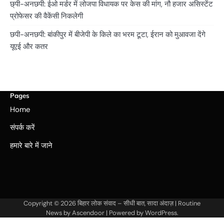
छ्पी-अनछपी: ईओ मर्डर में लोजपा विधायक पर केस की मांग, नौ हजार असिस्टेंट
प्रोफेसर की वैकेंसी निकलेगी
छपी-अनछपी: बांकीपुर में बीजेपी के किले का भरम टूटा, ईरान को मुआवजा देंगे
यूएई और कतर
Pages
Home
संपर्क करें
हमारे बारे में जाने
Copyright © 2026
बिहार लोक संवाद – सीधी बात, सादा अंदाज़
| Routine
News by
Ascendoor
| Powered by
WordPress
.