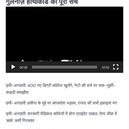
गुलनाज़ हत्याकांड का पूरा सच
Video
Player
00:00
10:52
छ्पी-अनछपी: 400 नए डिग्री कॉलेज खुलेंगे, नेटो की तर्ज पर पाक-तुर्की-
सऊदी समझौता
छपी-अनछपी: हसीना के मुद्दे पर बांग्लादेश भड़का, राजद की सभी इकाइयां भंग
छ्पी-अनछपी: सरकारी मेडिकल कॉलेजों में होगा प्राइवेट दखल, पेपर लीक में
‘बार्क’ कर्मी गिरफ्तार