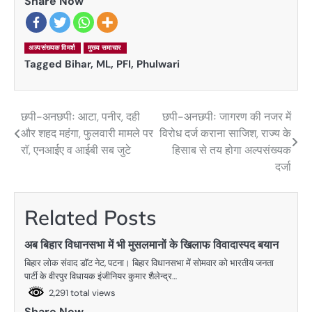
Share Now
अल्पसंख्यक विमर्श
मुख्य समाचार
Tagged
Bihar
,
ML
,
PFI
,
Phulwari
छपी-अनछपीः आटा, पनीर, दही
छपी-अनछपीः जागरण की नजर में
Post
और शहद महंगा, फुलवारी मामले पर
विरोध दर्ज कराना साजिश, राज्य के
navigation
राॅ, एनआईए व आईबी सब जुटे
हिसाब से तय होगा अल्पसंख्यक
दर्जा
Related Posts
अब बिहार विधानसभा में भी मुसलमानों के खिलाफ विवादास्पद बयान
बिहार लोक संवाद डाॅट नेट, पटना। बिहार विधानसभा में सोमवार को भारतीय जनता
पार्टी के वीरपुर विधायक इंजीनियर कुमार शैलेन्द्र…
2,291 total views
Share Now