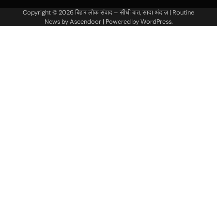
Copyright © 2026
बिहार लोक संवाद – सीधी बात, सादा अंदाज़
| Routine
News by
Ascendoor
| Powered by
WordPress
.