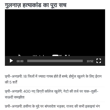
गुलनाज़ हत्याकांड का पूरा सच
Video
Player
00:00
10:52
छ्पी-अनछपी: 18 जिलों में ज्यादा गायब होते हैं बच्चे, होर्मुज खुलने के लिए ईरान
की 5 शर्तें
छ्पी-अनछपी: 400 नए डिग्री कॉलेज खुलेंगे, नेटो की तर्ज पर पाक-तुर्की-
सऊदी समझौता
छपी-अनछपी: हसीना के मुद्दे पर बांग्लादेश भड़का, राजद की सभी इकाइयां भंग