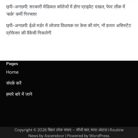
छ्पी-अनछपी: सरकारी मेडिकल कॉलेजों में होगा प्राइवेट दखल, पेपर लीक में
‘बार्क’ कर्मी गिरफ्तार
छ्पी-अनछपी: ईओ मर्डर में लोजपा विधायक पर केस की मांग, नौ हजार असिस्टेंट
प्रोफेसर की वैकेंसी निकलेगी
Pages
Home
संपर्क करें
हमारे बारे में जाने
Copyright © 2026
बिहार लोक संवाद – सीधी बात, सादा अंदाज़
| Routine
News by
Ascendoor
| Powered by
WordPress
.