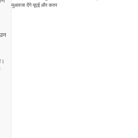
हरण
मुआवजा देंगे यूएई और कतर
ाउन
या।
े