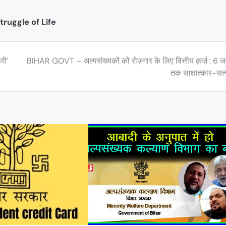
truggle of Life
री’
BIHAR GOVT – अल्पसंख्यकों कोे रोज़गार के लिए वित्तीय क़र्ज़ : 6 
तक साक्षात्कार-सत