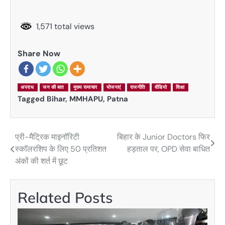
1,571 total views
Share Now
अपराध
जन की बात
मुख्य समाचार
योजनाएं
राजनीति
वीडियो
शिक्षा
Tagged
Bihar
,
MMHAPU
,
Patna
प्री-मैट्रिक माइनाॅरिटी
बिहार के Junior Doctors फिर
Post
स्काॅलरशिप के लिए 50 प्रतिशत
हड़ताल पर, OPD सेवा बाधित
navigation
अंकों की शर्त में छूट
Related Posts