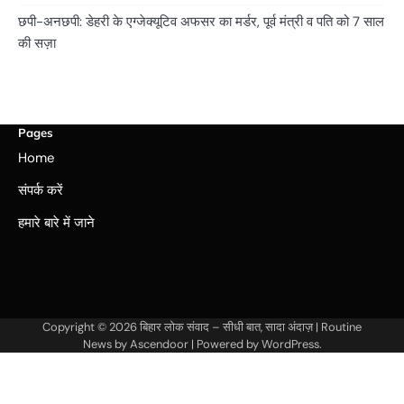
छपी-अनछपी: डेहरी के एग्जेक्यूटिव अफसर का मर्डर, पूर्व मंत्री व पति को 7 साल
की सज़ा
Pages
Home
संपर्क करें
हमारे बारे में जाने
Copyright © 2026
बिहार लोक संवाद – सीधी बात, सादा अंदाज़
| Routine
News by
Ascendoor
| Powered by
WordPress
.