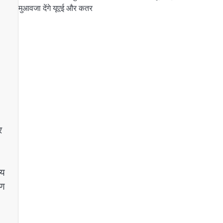
मुआवजा देंगे यूएई और कतर
र
्य
ाण