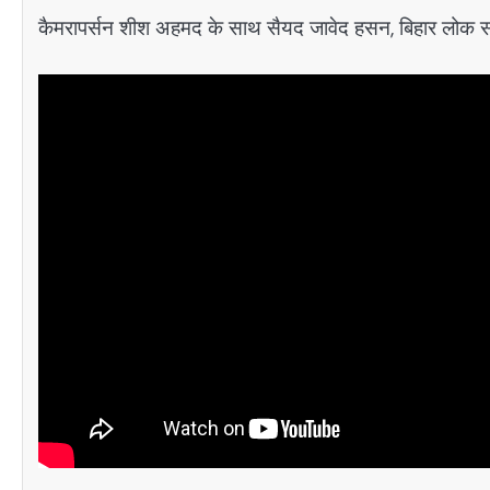
कैमरापर्सन शीश अहमद के साथ सैयद जावेद हसन, बिहार लोक सं