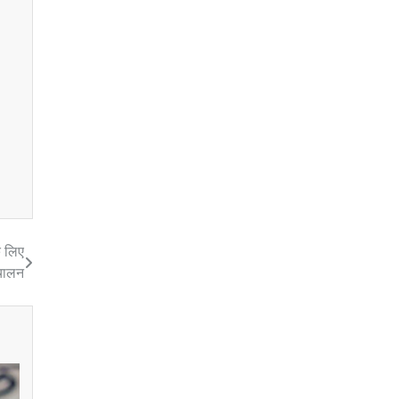
े लिए
िचालन