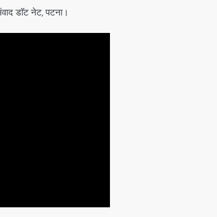
वाद डाॅट नेट, पटना।