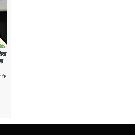
 शेख
हा
ै कि