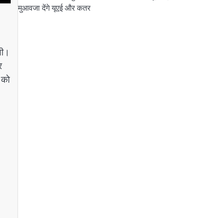
मुआवजा देंगे यूएई और कतर
यी।
र
 को