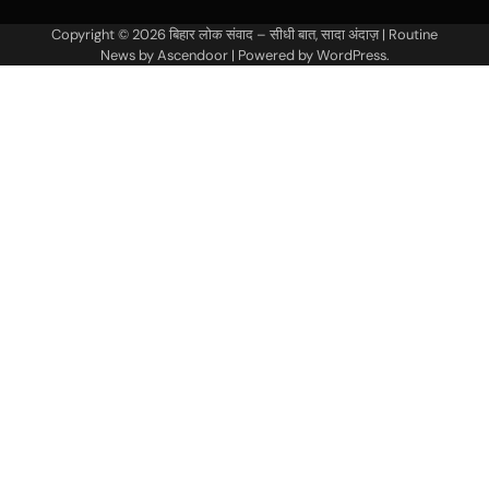
Copyright © 2026
बिहार लोक संवाद – सीधी बात, सादा अंदाज़
| Routine
News by
Ascendoor
| Powered by
WordPress
.