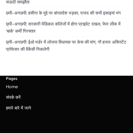
सऊदी समझौता
छपी-अनछपी: हसीना के मुद्दे पर बांग्लादेश भड़का, राजद की सभी इकाइयां भंग
छ्पी-अनछपी: सरकारी मेडिकल कॉलेजों में होगा प्राइवेट दखल, पेपर लीक में
‘बार्क’ कर्मी गिरफ्तार
छ्पी-अनछपी: ईओ मर्डर में लोजपा विधायक पर केस की मांग, नौ हजार असिस्टेंट
प्रोफेसर की वैकेंसी निकलेगी
Pages
Home
संपर्क करें
हमारे बारे में जाने