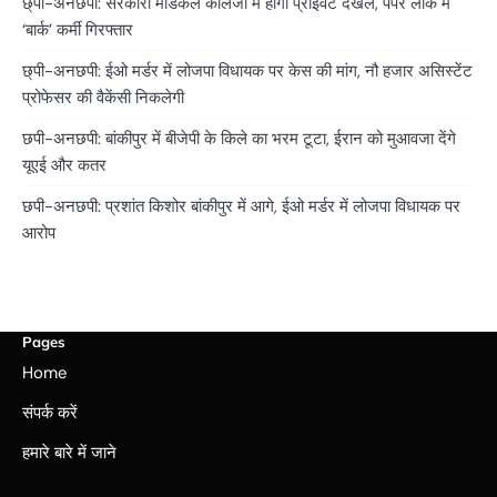
छ्पी-अनछपी: सरकारी मेडिकल कॉलेजों में होगा प्राइवेट दखल, पेपर लीक में
‘बार्क’ कर्मी गिरफ्तार
छ्पी-अनछपी: ईओ मर्डर में लोजपा विधायक पर केस की मांग, नौ हजार असिस्टेंट
प्रोफेसर की वैकेंसी निकलेगी
छपी-अनछपी: बांकीपुर में बीजेपी के किले का भरम टूटा, ईरान को मुआवजा देंगे
यूएई और कतर
छपी-अनछपी: प्रशांत किशोर बांकीपुर में आगे, ईओ मर्डर में लोजपा विधायक पर
आरोप
Pages
Home
संपर्क करें
हमारे बारे में जाने