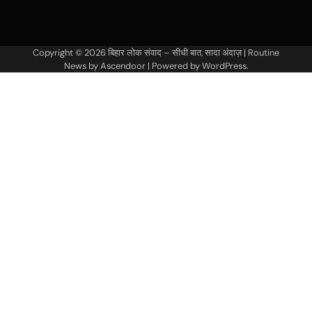
Copyright © 2026
बिहार लोक संवाद – सीधी बात, सादा अंदाज़
| Routine
News by
Ascendoor
| Powered by
WordPress
.