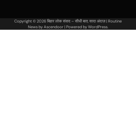
Copyright © 2026
बिहार लोक संवाद – सीधी बात, सादा अंदाज़
| Routine
News by
Ascendoor
| Powered by
WordPress
.