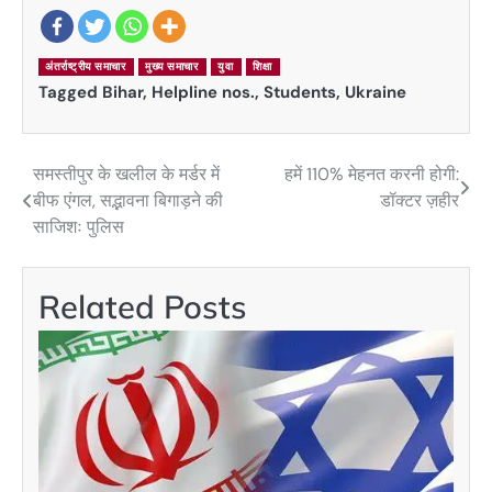
अंतर्राष्ट्रीय समाचार
मुख्य समाचार
युवा
शिक्षा
Tagged
Bihar
,
Helpline nos.
,
Students
,
Ukraine
समस्तीपुर के खलील के मर्डर में
हमें 110% मेहनत करनी होगी:
Post
बीफ एंगल, सद्भावना बिगाड़ने की
डॉक्टर ज़हीर
navigation
साजिशः पुलिस
Related Posts