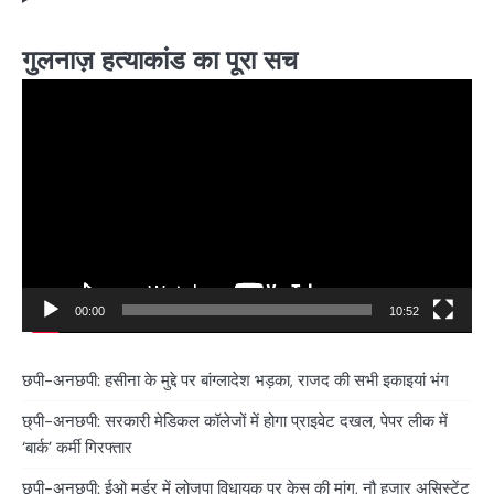
गुलनाज़ हत्याकांड का पूरा सच
Video
Player
00:00
10:52
छपी-अनछपी: हसीना के मुद्दे पर बांग्लादेश भड़का, राजद की सभी इकाइयां भंग
छ्पी-अनछपी: सरकारी मेडिकल कॉलेजों में होगा प्राइवेट दखल, पेपर लीक में
‘बार्क’ कर्मी गिरफ्तार
छ्पी-अनछपी: ईओ मर्डर में लोजपा विधायक पर केस की मांग, नौ हजार असिस्टेंट