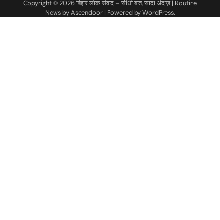
Copyright © 2026
बिहार लोक संवाद – सीधी बात, सादा अंदाज़
| Routine
News by
Ascendoor
| Powered by
WordPress
.