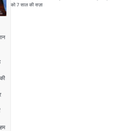
को 7 साल की सज़ा
ञान
ह
 की
र
ं
 हम