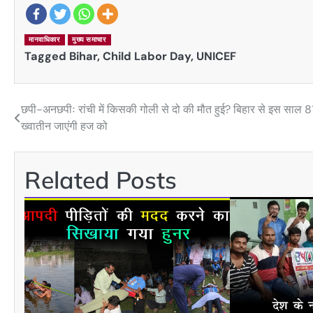
मानवाधिकार
मुख्य समाचार
Tagged
Bihar
,
Child Labor Day
,
UNICEF
छपी-अनछपीः रांची में किसकी गोली से दो की मौत हुई? बिहार से इस साल 8
Post
ख्वातीन जाएंगी हज को
navigation
Related Posts