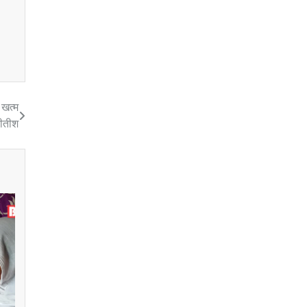
 खत्म
नीतीश