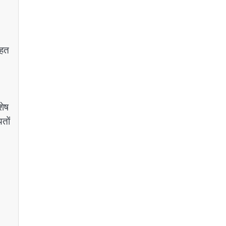
तहत
शेष
तों