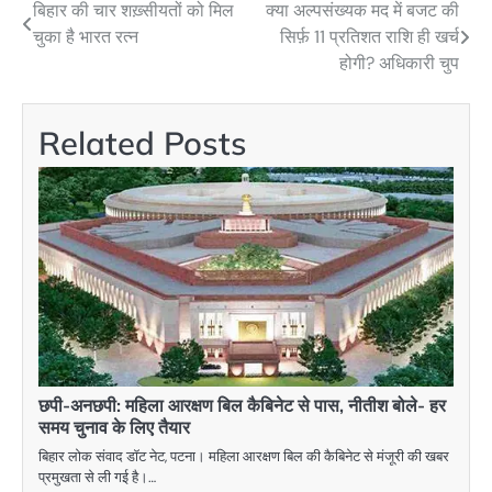
बिहार की चार शख़्सीयतों को मिल
क्या अल्पसंख्यक मद में बजट की
Post
चुका है भारत रत्न
सिर्फ़ 11 प्रतिशत राशि ही खर्च
navigation
होगी? अधिकारी चुप
Related Posts
छपी-अनछपी: महिला आरक्षण बिल कैबिनेट से पास, नीतीश बोले- हर
समय चुनाव के लिए तैयार
बिहार लोक संवाद डॉट नेट, पटना। महिला आरक्षण बिल की कैबिनेट से मंजूरी की खबर
प्रमुखता से ली गई है।…