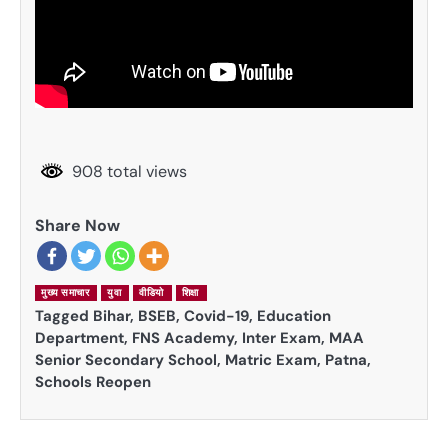
908 total views
Share Now
मुख्य समाचार
युवा
वीडियो
शिक्षा
Tagged
Bihar
,
BSEB
,
Covid-19
,
Education
Department
,
FNS Academy
,
Inter Exam
,
MAA
Senior Secondary School
,
Matric Exam
,
Patna
,
Schools Reopen