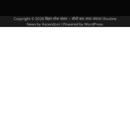
Copyright © 2026
बिहार लोक संवाद – सीधी बात, सादा अंदाज़
| Routine
News by
Ascendoor
| Powered by
WordPress
.