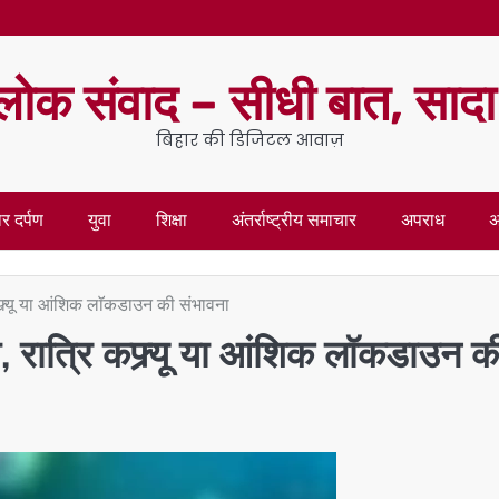
लोक संवाद – सीधी बात, साद
बिहार की डिजिटल आवाज़
र दर्पण
युवा
शिक्षा
अंतर्राष्ट्रीय समाचार
अपराध
अ
कफ्र्यू या आंशिक लाॅकडाउन की संभावना
ण, रात्रि कफ्र्यू या आंशिक लाॅकडाउन क