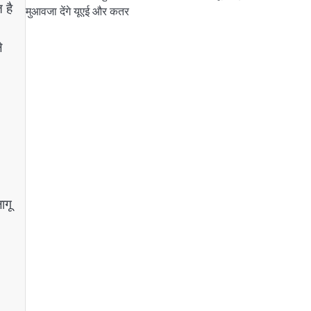
 है
मुआवजा देंगे यूएई और कतर
े
ागू