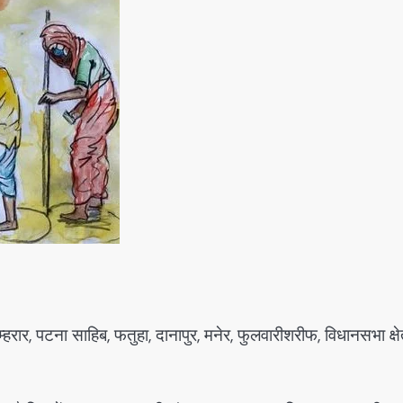
ुम्हरार, पटना साहिब, फतुहा, दानापुर, मनेर, फुलवारीशरीफ, विधानसभा क्षे