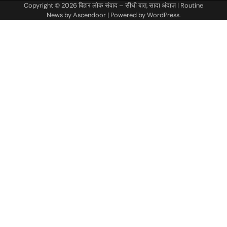
Copyright © 2026
बिहार लोक संवाद – सीधी बात, सादा अंदाज़
| Routine
News by
Ascendoor
| Powered by
WordPress
.