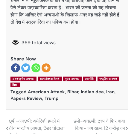
चैनलों ने भी न्यूजक्लिक के बारे में यह अफवाह फैलाई के वह चीन से
पैसे लेकर पत्रकारिता करता है। भारत की जनता को यह सोचना
होगा कि आखिर ऐसे अन्ययाओं के खिलाफ अगर वह खड़े नहीं होते हैं
तो देश में पत्रकारिता का भविष्य क्या होगा।
369 total views
Share Now
अंतर्राष्ट्रीय समाचार
अल्पसंख्यक विमर्श
मुख्य समाचार
राजनीति
राष्ट्रीय समाचार
शिक्षा
Tagged
American Attack
,
Bihar
,
Indian dea
,
Iran
,
Papers Review
,
Trump
छ्पी-अनछपी: अमेरिकी हमले में
छ्पी-अनछपी: ट्रंप ने फिर दावा
Post
तीन भारतीय लापता, टेंडर घोटाला
किया- जंग खत्म, 12 करोड़ का
navigation