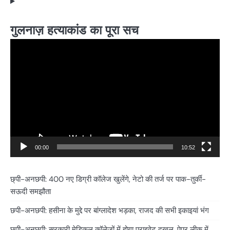
गुलनाज़ हत्याकांड का पूरा सच
Video
Player
00:00
10:52
छ्पी-अनछपी: 400 नए डिग्री कॉलेज खुलेंगे, नेटो की तर्ज पर पाक-तुर्की-
सऊदी समझौता
छपी-अनछपी: हसीना के मुद्दे पर बांग्लादेश भड़का, राजद की सभी इकाइयां भंग
छ्पी-अनछपी: सरकारी मेडिकल कॉलेजों में होगा प्राइवेट दखल, पेपर लीक में