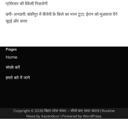
प्रोफेसर की वैकेंसी निकलेगी
छपी-अनछपी: बांकीपुर में बीजेपी के किले का भरम टूटा, ईरान को मुआवजा देंगे
यूएई और कतर
Pages
Home
संपर्क करें
हमारे बारे में जाने
Copyright © 2026
बिहार लोक संवाद – सीधी बात, सादा अंदाज़
| Routine
News by
Ascendoor
| Powered by
WordPress
.