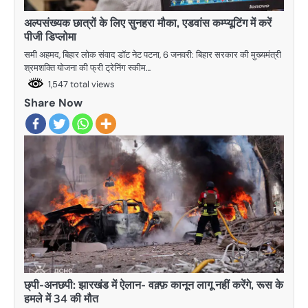
अल्पसंख्यक छात्रों के लिए सुनहरा मौका, एडवांस कम्प्यूटिंग में करें
पीजी डिप्लोमा
समी अहमद, बिहार लोक संवाद डाॅट नेट पटना, 6 जनवरी: बिहार सरकार की मुख्यमंत्री
श्रमशक्ति योजना की फ्री ट्रेनिंग स्कीम…
1,547 total views
Share Now
छ्पी-अनछपी: झारखंड में ऐलान- वक़्फ़ कानून लागू नहीं करेंगे, रूस के
हमले में 34 की मौत