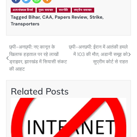
अल्पसंख्यक विमर्श
मुख्य समाचार
राजनीति
राष्ट्रीय समाचार
Tagged
Bihar
,
CAA
,
Papers Review
,
Strike
,
Transporters
छ्पी-अनछ्पी: नए कानून के
छ्पी-अनछपी: ईरान में आतंकी हमले
Post
खिलाफ हड़ताल पर रहे लाखों
में 103 की मौत, अडानी समूह को
navigation
ड्राइवर, झारखंड में सियासी संकट
सुप्रीम कोर्ट से राहत
की आहट
Related Posts