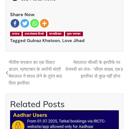
Share Now
अपराध
अल्पसंख्यक विमर्श
मानवाधिकार
मुख्य समाचार
Tagged
Gulnaz Khatoon
,
Love Jihad
नीतीश सरकार का एक विकट
मेवालाल चौधरी के इस्तीफे पर
Post
डाउन, भ्रष्टाचार के आरोपी मंत्री
तेजस्वी का तंज- ‘सीएम साहब, एक
navigation
मेवालाल ने शपथ लेने के तुरंत बाद
इस्तीफा से कुछ नहीं होगा
दिया इस्तीफा
Related Posts