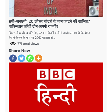
छ्पी-अनछपी: 20 फ़ीसद वोटरों के नाम काटने की साज़िश?
पाकिस्तान हॉकी टीम आएगी राजगीर
बिहार लोक संवाद डॉट नेट, पटना। विपक्षी दलों ने आरोप लगाया है कि वोटर
वेरीफिकेशन के नाम पर 20% मतदाताओं…
771 total views
Share Now