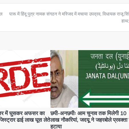
ूल
पारू में हिंदू पुत्र नामक संगठन ने मस्जिद में मचाया उपद्रव, विधायक राजू सि
हाथ:
तर में घुसकर अफसर का
छपी-अनछपीः आम चुनाव तक मिलेगी 10
रजिस्ट्रार ढाई लाख घूस लेते
लाख नौकरियां, जदयूू ने जहरबोले प्रवक्ता
हटाया