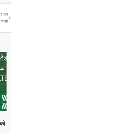
ंह का
 माले
 को