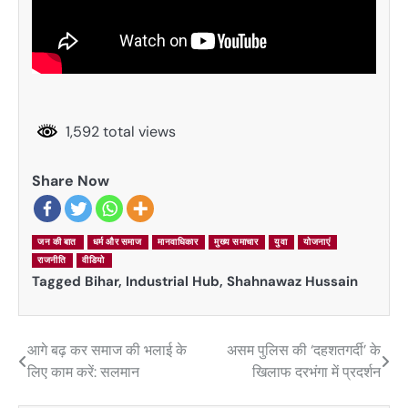
1,592 total views
Share Now
जन की बात
धर्म और समाज
मानवाधिकार
मुख्य समाचार
युवा
योजनाएं
राजनीति
वीडियो
Tagged
Bihar
,
Industrial Hub
,
Shahnawaz Hussain
आगे बढ़ कर समाज की भलाई के
असम पुलिस की ‘दहशतगर्दी’ के
Post
लिए काम करें: सलमान
खिलाफ दरभंगा में प्रदर्शन
navigation