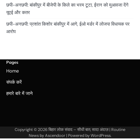
छपी-अनछपी: बांकीपुर में बीजेपी के किले का भरम टूटा, ईरान को मुआवजा देंगे
यूएई और कतर
छपी-अनछपी: प्रशांत किशोर बांकीपुर में आगे, ईओ मर्डर में लोजपा विधायक पर
आरोप
Pages
Home
संपर्क करें
हमारे बारे में जाने
Copyright © 2026
बिहार लोक संवाद – सीधी बात, सादा अंदाज़
| Routine
News by
Ascendoor
| Powered by
WordPress
.