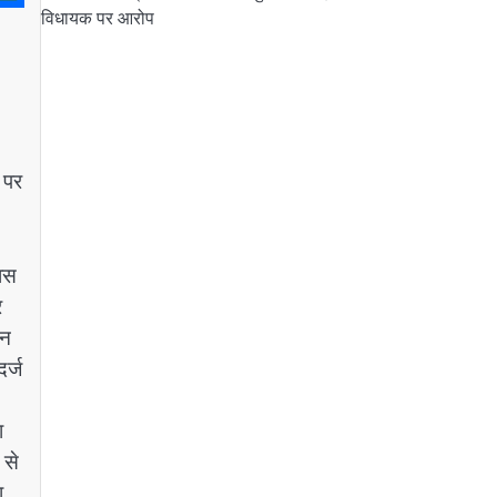
विधायक पर आरोप
 पर
ास
र
दन
र्ज
ा
 से
ा