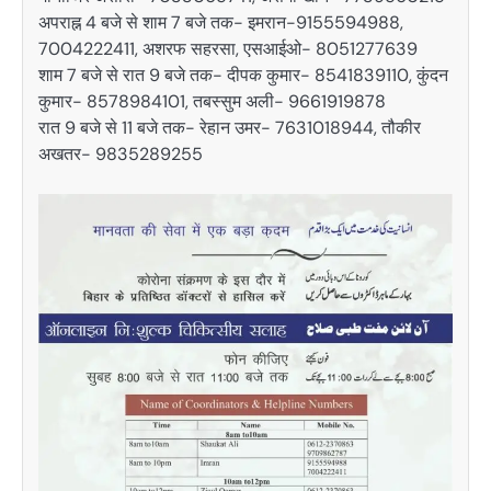
अपराह्न 4 बजे से शाम 7 बजे तक- इमरान-9155594988,
7004222411, अशरफ सहरसा, एसआईओ- 8051277639
शाम 7 बजे से रात 9 बजे तक- दीपक कुमार- 8541839110, कुंदन
कुमार- 8578984101, तबस्सुम अली- 9661919878
रात 9 बजे से 11 बजे तक- रेहान उमर- 7631018944, तौकीर
अखतर- 9835289255