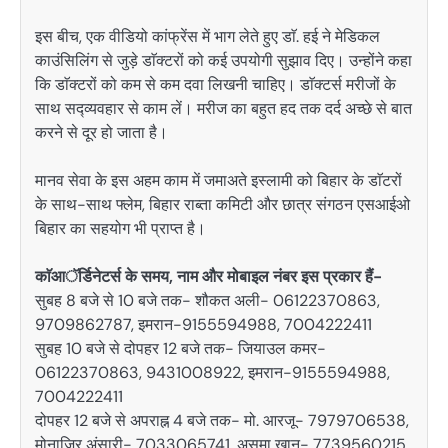
इस बीच, एक वीडियो कांफ्रेंस में भाग लेते हुए डाॅ. हई ने मेडिकल
काउंसिलिंग से जुड़े डाॅक्टरों को कई उपयोगी सुझाव दिए। उन्होंने कहा
कि डाॅक्टरों को कम से कम दवा लिखनी चाहिए। डाॅक्टर्स मरीजों के
साथ सद्व्यवहार से काम लें। मरीज का बहुत हद तक दर्द अच्छे से बात
करने से दूर हो जाता है।
मानव सेवा के इस अहम काम में जमाअते इस्लामी को बिहार के डाॅटरों
के साथ-साथ फ्लेम, बिहार राब्ता कमिटी और छात्र संगठन एसआईओ
बिहार का सहयोग भी प्राप्त है।
काॅआॅर्डिनेटर्स के समय, नाम और मोबाइल नंबर इस प्रकार हैं-
सुबह 8 बजे से 10 बजे तक- शौकत अली- 06122370863,
9709862787, इमरान-9155594988, 7004222411
सुबह 10 बजे से दोपहर 12 बजे तक- जियाउल कमर-
06122370863, 9431008922, इमरान-9155594988,
7004222411
दोपहर 12 बजे से अपराह्न 4 बजे तक- मो. आरजू- 7979706538,
मोनाजिर अंसारी- 7033065741, असमा खान- 7739560215