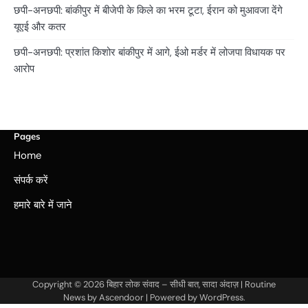
छपी-अनछपी: बांकीपुर में बीजेपी के किले का भरम टूटा, ईरान को मुआवजा देंगे
यूएई और कतर
छपी-अनछपी: प्रशांत किशोर बांकीपुर में आगे, ईओ मर्डर में लोजपा विधायक पर
आरोप
Pages
Home
संपर्क करें
हमारे बारे में जाने
Copyright © 2026
बिहार लोक संवाद – सीधी बात, सादा अंदाज़
| Routine
News by
Ascendoor
| Powered by
WordPress
.