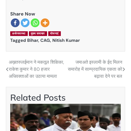
Share Now
अर्थव्यवस्था
मुख्य समाचार
योजनाएं
Tagged
Bihar
,
CAG
,
Nitish Kumar
अख़तरुलईमान ने मकतूल शिक्षिका,
जमाअते इस्लामी के ईद मिलन
Post
राकेश कुमार ने 80 हजार
समारोह में साम्प्रदायिक एकता को
navigation
अधिवक्ताओं का उठाया मामला
बढ़ावा देने पर बल
Related Posts