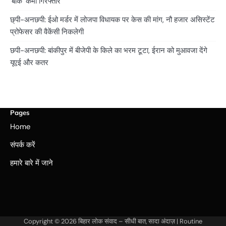
‘बार्क’ कर्मी गिरफ्तार
छ्पी-अनछपी: ईओ मर्डर में लोजपा विधायक पर केस की मांग, नौ हजार असिस्टेंट
प्रोफेसर की वैकेंसी निकलेगी
छपी-अनछपी: बांकीपुर में बीजेपी के किले का भरम टूटा, ईरान को मुआवजा देंगे
यूएई और कतर
Pages
Home
संपर्क करें
हमारे बारे में जाने
Copyright © 2026
बिहार लोक संवाद – सीधी बात, सादा अंदाज़
| Routine