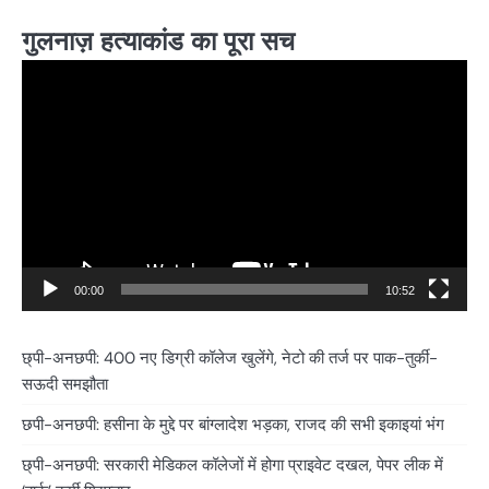
गुलनाज़ हत्याकांड का पूरा सच
Video
Player
00:00
10:52
छ्पी-अनछपी: 400 नए डिग्री कॉलेज खुलेंगे, नेटो की तर्ज पर पाक-तुर्की-
सऊदी समझौता
छपी-अनछपी: हसीना के मुद्दे पर बांग्लादेश भड़का, राजद की सभी इकाइयां भंग
छ्पी-अनछपी: सरकारी मेडिकल कॉलेजों में होगा प्राइवेट दखल, पेपर लीक में