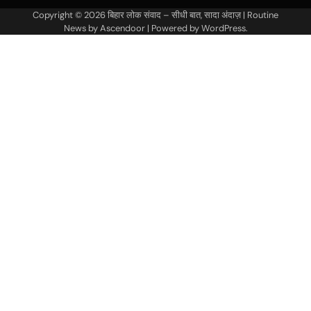
Copyright © 2026
बिहार लोक संवाद – सीधी बात, सादा अंदाज़
| Routine
News by
Ascendoor
| Powered by
WordPress
.