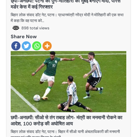
छ्पी-अनछपी: पटना को पुणे-मोतिहारी को मुंबई बनाएंगे मोदी, पारस
मर्डर केस में कई गिरफ्तार
बिहार लोक संवाद डॉट नेट, पटना। प्रधानमंत्री नरेंद्र मोदी ने मोतिहारी की एक सभा
में कहा कि वह पटना को…
898 total views
Share Now
छपी-अनछपी: सीओ से तंग तबाह लोग- मंत्री का मनमानी रोकने का
आदेश, 100 करोड़ की अघोषित आय
बिहार लोक संवाद डॉट नेट, पटना। बिहार में सीओ यानी अंचलाधिकारी की मनमानी