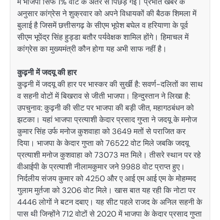
में भाजपा सिर्फ 1% वोट के अंतर से पिछड़ गई। प्रभात खबर के
अनुसार कांग्रेस ने शुक्रवार को अपने विधायकों की बैठक शिमला में
बुलाई है जिसमें छत्तीसगढ़ के सीएम भूपेश बघेल व हरियाणा के पूर्व
सीएम भूपेंद्र सिंह हुड्डा बतौर पर्यवेक्षक शामिल होंगे। हिमाचल में
कांग्रेस का मुख्यमंत्री कौन होगा यह अभी साफ नहीं है।
कुढ़नी में जदयू की हार
कुढ़नी में जदयू की हार पर भास्कर की सुर्खी है: सवर्ण-दलितों का साथ
व सहनी वोटों में बिखराव से जीती भाजपा। हिन्दुस्तान ने लिखा है:
उपचुनाव: कुढ़नी की सीट पर भाजपा की बड़ी जीत, महागठबंधन को
झटका। यहां भाजपा प्रत्याशी केदार प्रसाद गुप्ता ने जदयू के मनोज
कुमार सिंह उर्फ मनोज कुशवाहा को 3649 मतों से पराजित कर
दिया। भाजपा के केदार गुप्ता को 76522 वोट मिले जबकि जदयू
प्रत्याशी मनोज कुशवाहा को 73073 मत मिले। तीसरे स्थान पर रहे
वीआईपी के प्रत्याशी नीलामकुमार जने 9988 वोट प्राप्त हुए।
निर्दलीय संजय कुमार को 4250 और ए आई एम आई एम के मोहम्मद
गुलाम मुर्तजा को 3206 वोट मिले। खास बात यह रही कि नोटा पर
4446 लोगों ने बटन दबाए। यह सीट पहले राजद के अनिल सहनी के
पास थी जिन्होंने 712 वोटों से 2020 में भाजपा के केदार प्रसाद गुप्ता